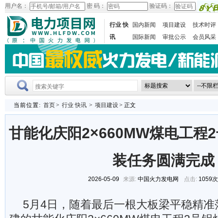
用户名：
密 码：
验证码：
行业 快
国内新闻
项目建设
技术时评
讯
国际新闻
审批公示
会员风采
当前位置:
首页
>
行业 快讯
>
项目建设
> 正文
甘能化庆阳2×660MW煤电工程
装任务圆满完成
2026-05-09
来源:
中国火力发电网
点击:
1059
5月4日，随着最后一根大板梁平稳精准