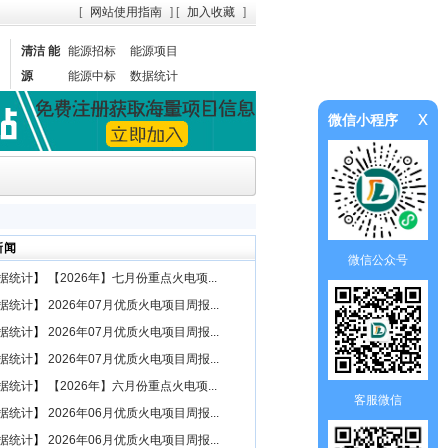
[
网站使用指南
] [
加入收藏
]
清洁 能
能源招标
能源项目
源
能源中标
数据统计
x
微信小程序
新闻
微信公众号
据统计
】
【2026年】七月份重点火电项...
据统计
】
2026年07月优质火电项目周报...
据统计
】
2026年07月优质火电项目周报...
据统计
】
2026年07月优质火电项目周报...
据统计
】
【2026年】六月份重点火电项...
客服微信
据统计
】
2026年06月优质火电项目周报...
据统计
】
2026年06月优质火电项目周报...