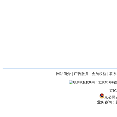
网站简介
|
广告服务
|
会员权益
|
联系
版权所有：北京东润海德
京IC
京公网安备
业务咨询：赵经