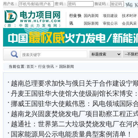
用户名：
密 码：
验证码：
行业 快
国内新闻
项目建设
技术时评
讯
国际新闻
审批公示
会员风采
当前位置:
首页
>
行业 快讯
>
国际新闻
越南总理要求加快与俄日关于合作建设宁
丹麦王国驻华大使馆大使级副馆长宋博安：绿色转型
挪威王国驻华大使戴伟恩：风电领域国际
越南龙兴固废焚烧发电厂项目勘察工程正
越通社：世界第二大垃圾焚烧发电厂在河
国家能源局公示电能质量典型案例清单！