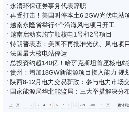
永清环保证券事务代表辞职
再受打击！美国叫停本土6.2GW光伏电站
越南永隆省举行4个沿海风电项目开工
越南启动实施宁顺核电1号和2号项目
特朗普表态：美国不再批准光伏、风电项
法国最大核电站停运
总投资约超140亿！哈萨克斯坦首座核电站建
贵州：增加18GW新能源项目接入能力 规划加强电网末端区
陕西8-12月电力交易新政：参与电力市场交易工商业用户
国家能源局华北能监局：三大举措解决分布式光
...
上一页
1
2
3
4
5
6
7
8
279
280
下一页
跳转到