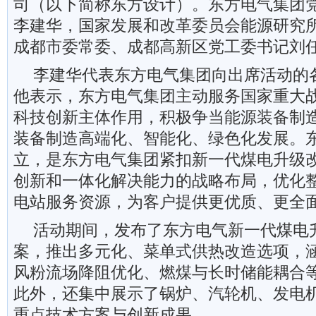
司（以下简称东方设计）。东方电气集团
李建华，国家发展和改革委员会能源研究
成都市委常委、成都高新区党工委书记刘
李建华代表东方电气集团向出席活动的
他表示，东方电气集团主动服务国家重大
科技创新主体作用，积极争当能源装备制
装备制造高端化、智能化、绿色化发展。
立，是东方电气集团紧扣新一代煤电升级
创新和一体化解决能力的战略布局，优化
电站服务资源，为客户提供更优质、更全
活动期间，发布了东方电气新一代煤电
案，推出多元化、菜单式供热改造选项，
风粉流场降阻优化、燃煤与长时储能耦合等
此外，还集中展示了锅炉、汽轮机、发电
重点技术方案与创新成果。