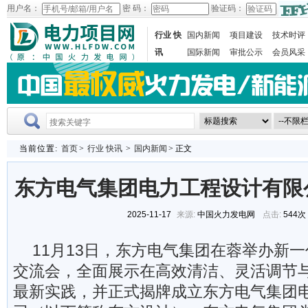
用户名：
密 码：
验证码：
行业 快
国内新闻
项目建设
技术时评
讯
国际新闻
审批公示
会员风采
当前位置:
首页
>
行业 快讯
>
国内新闻
> 正文
东方电气集团电力工程设计有限
2025-11-17
来源:
中国火力发电网
点击:
544次
11月13日，东方电气集团在蓉举办新
交流会，全面展示在高效清洁、灵活调节
最新实践，并正式揭牌成立东方电气集团