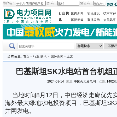
用户名：
密 码：
验证码：
行业 快
国内新闻
项目建设
技术时评
讯
国际新闻
审批公示
会员风采
当前位置:
首页
>
行业 快讯
>
国际新闻
> 正文
巴基斯坦SK水电站首台机组
2024-08-14
来源:
中国火力发电网
点击:
1402
当地时间8月12日，中巴经济走廊优先
海外最大绿地水电投资项目，巴基斯坦SK
并网发电。