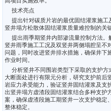
高项目实施效率。
技术亮点
提出针对碳质片岩的最优固结灌浆施工
竖井塌方松散体固结灌浆质量难控制的关
提出雨季期竖井内部渗流量控制方法。
竖井雨季施工工况及双竖井两侧塌腔呈不
问题，同时改进竖井排水措施，确保井下
作业时间。
分析竖井不同围岩类型下采取的支护方
大断面处进行有限元分析，研究支护前后
岩应力承受能力，验证竖井固结灌浆及支
出竖井塌方虚渣段固结灌浆结合多种支护
案，确保虚渣段施工期竖井一次支护稳定
整体稳定。