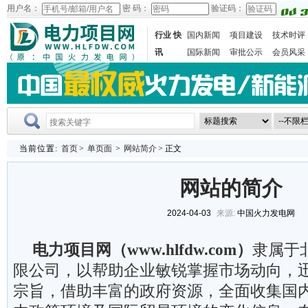
用户名：
密 码：
验证码：
行业 快
国内新闻
项目建设
技术时评
讯
国际新闻
审批公示
会员风采
当前位置:
首页
>
单页面
>
网站简介
> 正文
网站的简介
2024-04-03
来源:
中国火力发电网
电力
项目
网
（
www.hlfdw.com
）
隶属于
限公司，以帮助企业敏锐掌握市场动向，
宗旨，借助丰富的政府资源，全面收集国