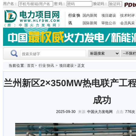
用户名：
密 码：
验证码：
行业 快
国内新闻
项目建设
技术时评
讯
国际新闻
审批公示
会员风采
当前位置:
首页
>
行业 快讯
>
项目建设
> 正文
兰州新区2×350MW热电联产工
成功
2025-09-30
来源:
中国火力发电网
点击:
776次