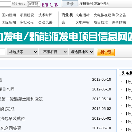
验证码：
注册账号
忘记密码
登录
国内新闻
项目建设
技术时评
商业 机
火电招标
火电拟在建
询价公告
国际新闻
审批公示
会员风采
会
火电中标
项目核准
询价结果
数据统计
头条
电
2012-05-10
【
数
项目合同
2012-05-10
【
数
【
数
工程第一罐混凝土顺利浇筑
2012-05-10
【
数
顺利完成
2012-05-02
【
数
炉汽包吊装就位
2012-05-02
【
数
承包合同签署
2012-05-10
【
数