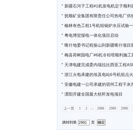
新疆石河子工程#1机发电机定子顺利
抚顺矿业集团有限责任公司热电厂供
榆林有色工程1号机组锅炉水压试验
粤电博贺煤电一体化项目启动
喀什地委书记程振山到新疆喀什项目
梅县荷树园电厂#6机冷却塔顺利施工
天津电建完成委内瑞拉比西亚工程AS
浙江火电承建的埃及电站6号机组点
安徽电建一公司承建的宿州工程干灰
溧阳开建全国最大秸秆发电项目
...
上一页
1
2
2988
2989
2990
跳转到第
页