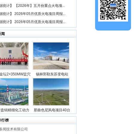
据统计
】
【2026年】五月份重点火电项...
据统计
】
2026年05月优质火电项目周报...
据统计
】
2026年05月优质火电项目周报...
新闻
金坛2×350MW盐穴
锡林郭勒东苏变电站
空气储能发电项目2
2025年新型储能专项行
机组透平机冲转一次
动100万千瓦/400万千瓦
成功
时电源侧储能电站成功
并网
宁盘锦精细化工动力
那曲色尼风电项目40台
目5台锅炉全部点火
风机吊装作业全部圆满
排行榜
成功
完成
多闻技术有限公司