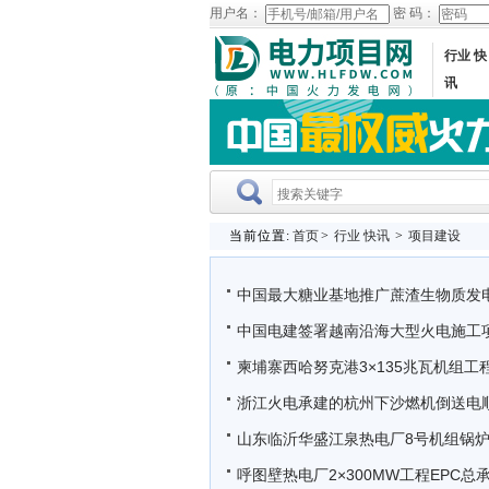
用户名：
密 码：
行业 快
讯
当前位置:
首页
>
行业 快讯
>
项目建设
中国最大糖业基地推广蔗渣生物质发
中国电建签署越南沿海大型火电施工
柬埔寨西哈努克港3×135兆瓦机组
浙江火电承建的杭州下沙燃机倒送电
山东临沂华盛江泉热电厂8号机组锅
呼图壁热电厂2×300MW工程EPC总