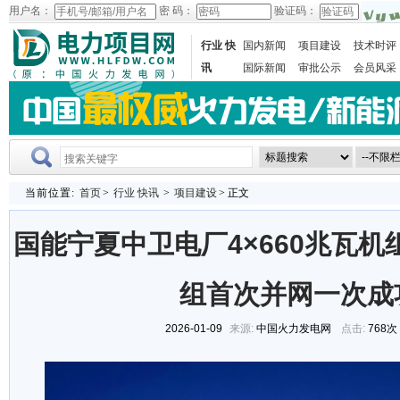
用户名：
密 码：
验证码：
行业 快
国内新闻
项目建设
技术时评
讯
国际新闻
审批公示
会员风采
当前位置:
首页
>
行业 快讯
>
项目建设
> 正文
国能宁夏中卫电厂4×660兆瓦机
组首次并网一次成
2026-01-09
来源:
中国火力发电网
点击:
768次