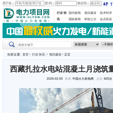
用户名：
密 码：
验证码：
行业 快
国内新闻
项目建设
技术时评
讯
国际新闻
审批公示
会员风采
当前位置:
首页
>
行业 快讯
>
项目建设
> 正文
西藏扎拉水电站混凝土月浇筑量突
2026-02-05
来源:
中国火力发电网
点击:
605次