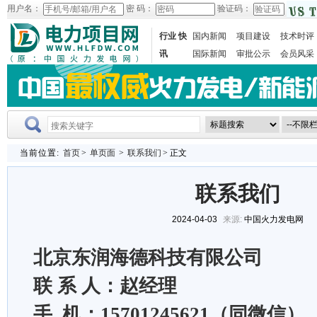
用户名：
密 码：
验证码：
行业 快
国内新闻
项目建设
技术时评
讯
国际新闻
审批公示
会员风采
当前位置:
首页
>
单页面
>
联系我们
> 正文
联系我们
2024-04-03
来源:
中国火力发电网
北京东润海德科技有限公司
联 系 人：赵经理
手 机：15701245621（同微信）