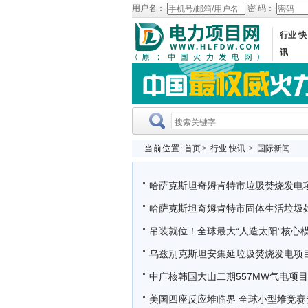
用户名：
密 码：
行业 快
讯
当前位置:
首页
>
行业 快讯
>
国际新闻
哈萨克斯坦奇姆肯特市垃圾焚烧发电
哈萨克斯坦奇姆肯特市固体生活垃圾
吊装就位！全球最大“人造太阳”核心
乌兹别克斯坦安集延垃圾焚烧发电项
中广核韩国大山二期557MW气电项
美国四座反应堆临界 全球小型堆竞赛