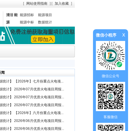
[
网站使用指南
] [
加入收藏
]
清洁 能
能源招标
能源项目
源
能源中标
数据统计
x
微信小程序
新闻
微信公众号
据统计
】
【2026年】七月份重点火电项...
据统计
】
2026年07月优质火电项目周报...
据统计
】
2026年07月优质火电项目周报...
据统计
】
2026年07月优质火电项目周报...
据统计
】
【2026年】六月份重点火电项...
客服微信
据统计
】
2026年06月优质火电项目周报...
据统计
】
2026年06月优质火电项目周报...