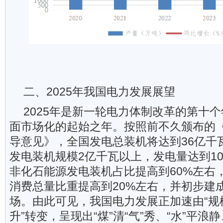
二、2025年我国电力发展展望
2025年是新一轮电力体制改革的第十
面市场化的起始之年。按照前不久颁布的《
导意见》，全国发电总装机将达到36亿千
发电装机规模2亿千瓦以上，发电量达到10
非化石能源发电装机占比提高到60%左右
消费总量比重提高到20%左右，并初步建
场。由此可见，我国电力发展正加速由“规模
升”转变，呈现出“煤”清“气”秀、“水”平浪静