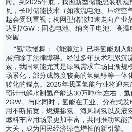
向。到2025年底，我国新型储能总装机规
瓦，长时储能技术（如液流电池、压缩空
越会受到重视；构网型储能加速走向产业
达到7GW；固态电池、纳离子电池、高温
突破。
“氢”歌慢舞：《能源法》已将氢能划入
展扫除了法律障碍。经过多年技术积累沉
索，我国氢能尤其是绿氢需求市场日渐规
场景化，部分成熟度较高的氢氨醇等一体
转化的锚点。2025年我国氢能行业将迎
预计电解水制氢产能达30万吨/年左右，
2GW。与此同时，氢能在工业、分布式发
用不断拓宽，燃煤掺氢、海风制氢以及液
燃料车应用场景更加丰富，共同推动氢能
大关，成为国民经济绿色增长的新引擎。