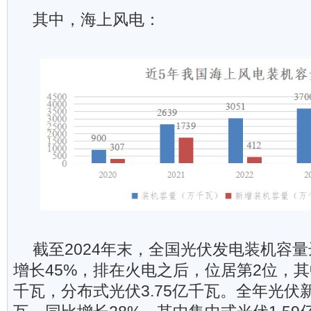
其中，海上风电：
截至2024年末，全国光伏发电装机容量
增长45%，排在火电之后，位居第2位，其中
千瓦，分布式光伏3.75亿千瓦。全年光伏新