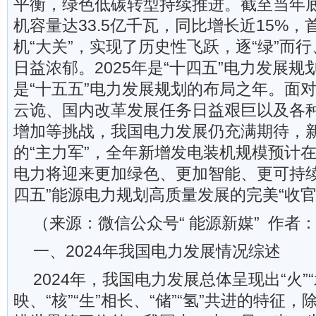
平衡，绿色低碳转型持续推进。截至当年
机容量达33.5亿千瓦，同比增长近15%，
机“大关”，实现了历史性飞跃，逐“绿”而行
日益浓郁。2025年是“十四五”电力发展
是“十五五”电力发展规划的布局之年。面
云诡、国内改革发展任务日益艰巨以及各
增加等挑战，我国电力发展仍充满期待，
的“主力军”，全年新增发电装机规模预计
电力将迎来更加绿色、更加智能、更可持续
四五”能源电力规划高质量发展的完美“收官
（来源：微信公众号“ 能源新媒” 作者
一、2024年我国电力发展情况综述
2024年，我国电力发展总体呈现出“火”“水
映、“核”“生”相长、“储”“氢”共进的特征