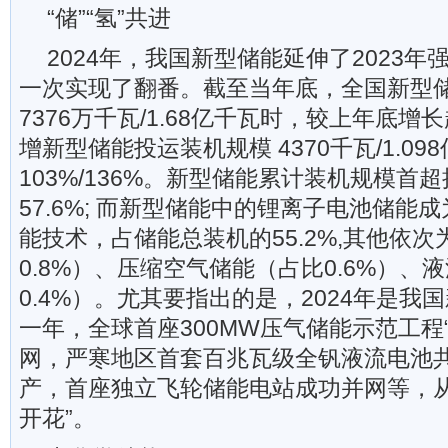
“储”“氢”共进
2024年，我国新型储能延伸了2023
一次实现了翻番。截至当年底，全国新型
7376万千瓦/1.68亿千瓦时，较上年底增
增新型储能投运装机规模 4370千瓦/1.0
103%/136%。新型储能累计装机规模首
57.6%; 而新型储能中的锂离子电池储能
能技术，占储能总装机的55.2%,其他依
0.8%）、压缩空气储能（占比0.6%）、
0.4%）。尤其要指出的是，2024年是我
一年，全球首座300MW压气储能示范工程
网，严寒地区首套百兆瓦级全钒液流电池
产，首座独立飞轮储能电站成功并网等，从“
开花”。