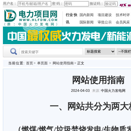
用户名：
密 码：
验证码：
行业 快
国内新闻
项目建设
技术时评
讯
国际新闻
审批公示
会员风采
当前位置:
首页
>
单页面
>
网站使用指南
> 正文
网站使用指南
2024-04-03
来源:
中国火力发电网
一、网站共分为两大
（燃煤
/
燃气
/
垃圾焚烧发电
/
生物质