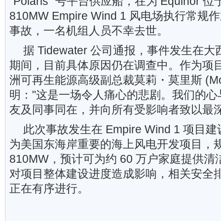
"Polaris" 号平台供应船，在为 Equinor
810MW Empire Wind 1 风电场执行
事故，一名机组人员不幸去世。
据 Tidewater 公司通报，事件发生
期间，目前具体原因仍在调查中。作为项目业主
洲可再生能源高级副总裁莫莉・莫里斯 (Molly 
明："这是一场令人痛心的悲剧。我们的心
友及同事同在，并向所有受影响者致以最深
此次事故发生在 Empire Wind 1 
为美国东海岸重要的海上风电开发项目，
810MW，预计可为约 60 万户家庭提供
对项目整体建设进度造成影响，相关安全
正在有序进行。