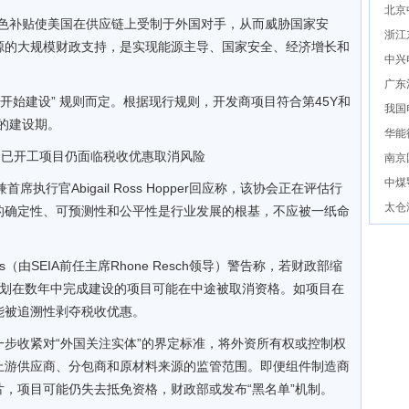
北京
绿色补贴使美国在供应链上受制于外国对手，从而威胁国家安
浙江
能源的大规模财政支持，是实现能源主导、国家安全、经济增长和
中兴
广东
开始建设” 规则而定。根据现行规则，开发商项目符合第45Y和
我国
年的建设期。
华能
，已开工项目仍面临税收优惠取消风险
南京
中煤
席执行官Abigail Ross Hopper回应称，该协会正在评估行
太仓
的确定性、可预测性和公平性是行业发展的根基，不应被一纸命
visors（由SEIA前任主席Rhone Resch领导）警告称，若财政部缩
计划在数年中完成建设的项目可能在中途被取消资格。如项目在
能被追溯性剥夺税收优惠。
进一步收紧对“外国关注实体”的界定标准，将外资所有权或控制权
对上游供应商、分包商和原材料来源的监管范围。即便组件制造商
，项目可能仍失去抵免资格，财政部或发布“黑名单”机制。