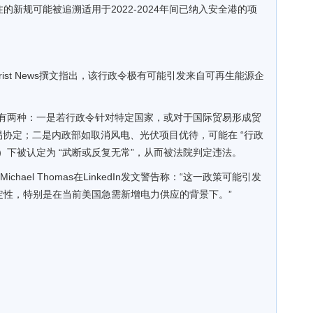
新规可能被追溯适用于2022-2024年间已纳入安全港的项
Jurist News撰文指出，该行政令极有可能引发来自可再生能源企
主要有两种：一是若行政令针对特定国家，或对于国际贸易形成贸
易协定；二是内政部如取消风电、光伏项目优待，可能在 “行政
edure Act）下被认定为 “武断或反复无常”，从而被法院判定违法。
ichael Thomas在LinkedIn发文警告称：“这一政策可能引发
定性，特别是在当前美国急需新增电力供应的背景下。”