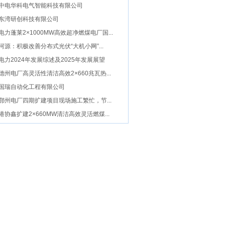
中电华科电气智能科技有限公司
东湾研创科技有限公司
电力蓬莱2×1000MW高效超净燃煤电厂国...
河源：积极改善分布式光伏“大机小网”...
电力2024年发展综述及2025年发展展望
德州电厂高灵活性清洁高效2×660兆瓦热...
国瑞自动化工程有限公司
鄂州电厂四期扩建项目现场施工繁忙，节...
港协鑫扩建2×660MW清洁高效灵活燃煤...