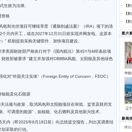
日正式生效为法律。
【
数
【
数
消资格
【
数
的风电和光伏项目可继续享受《通胀削减法案》（IRA）项下的清
个月内开工，或在2027年12月31日前实现并网发电。这原本
图片
bor）” 机制提前采购关键部件、加快项目建设。
求美国财政部严格执行对于《国内税法》第45Y与48E条款项
财政部被要求 “建立并加强对OBBBA风能、太阳能及其他绿色
华能
国关注实体”（Foreign Entity of Concern，FEOC）
压缩
号
持核能及化石能源
相关法规与政策，取消风电和太阳能项目在审批、监管及联邦支
辽
可靠、可调度的能源”，如核能、化石燃料及其他新兴技术。
站项
新闻
天内（即2025年8月18日前）向总统提交报告，列出其调查结
博洽
计划采取的行动。