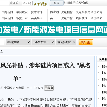
验证码：
注册账号
忘记密码
登录
国内新闻
项目建设
技术时评
商业 机
火电招标
火电拟在建
询价公告
国际新闻
审批公示
会员风采
会
火电中标
项目核准
询价结果
数据统计
正文
头条
风光补贴，涉华硅片项目或入 "黑名
【
数
【
数
单"
【
数
【
数
源:
中国火力发电网
点击:
1347次
已收藏
【
数
【
数
令（EO），正式叫停对风能和太阳能等被视为“不可靠”绿色能
【
数
One Big Beautiful Bill Act, OBBBA）实施的重要组