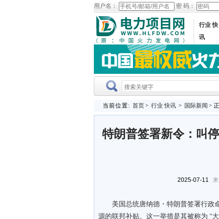
用户名：
密 码：
行业 快
讯
当前位置:
首页
>
行业 快讯
>
国际新闻
> 
特朗普签署新令：叫停
2025-07-11
来
美国总统唐纳德・特朗普签署行政命
源的联邦补贴。这一举措是其被称为 “大漂亮法案”（