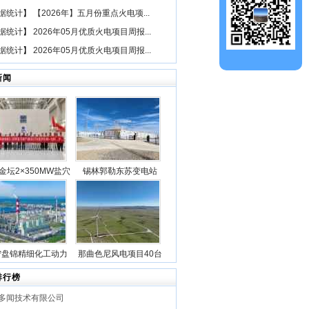
据统计
】
【2026年】五月份重点火电项...
据统计
】
2026年05月优质火电项目周报...
据统计
】
2026年05月优质火电项目周报...
新闻
金坛2×350MW盐穴
锡林郭勒东苏变电站
空气储能发电项目2
2025年新型储能专项行
机组透平机冲转一次
动100万千瓦/400万千瓦
成功
时电源侧储能电站成功
并网
宁盘锦精细化工动力
那曲色尼风电项目40台
目5台锅炉全部点火
风机吊装作业全部圆满
排行榜
成功
完成
多闻技术有限公司