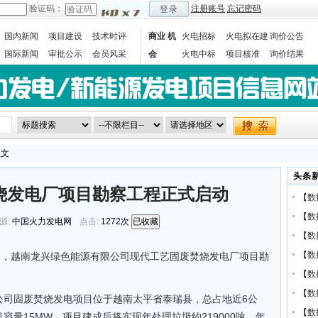
验证码：
注册账号
忘记密码
登录
国内新闻
项目建设
技术时评
商业 机
火电招标
火电拟在建
询价公告
国际新闻
审批公示
会员风采
会
火电中标
项目核准
询价结果
数据统计
正文
头条
烧发电厂项目勘察工程正式启动
【
数
【
数
源:
中国火力发电网
点击:
1272次
已收藏
【
数
【
数
日，越南龙兴绿色能源有限公司现代工艺固废焚烧发电厂项目勘
【
数
【
数
公司固废焚烧发电项目位于越南太平省泰瑞县，总占地近6公
【
数
机容量15MW，项目建成后将实现年处理垃圾约219000吨，年