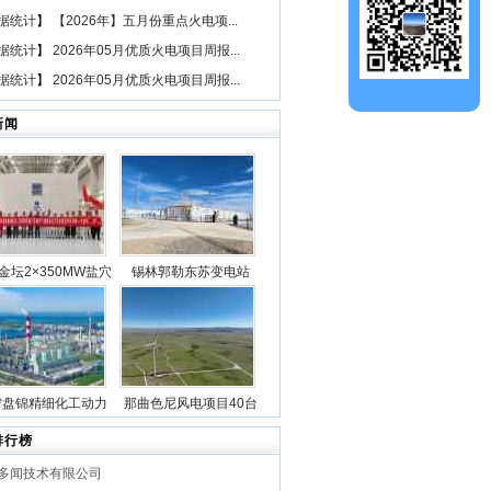
据统计
】
【2026年】五月份重点火电项...
据统计
】
2026年05月优质火电项目周报...
据统计
】
2026年05月优质火电项目周报...
新闻
金坛2×350MW盐穴
锡林郭勒东苏变电站
空气储能发电项目2
2025年新型储能专项行
机组透平机冲转一次
动100万千瓦/400万千瓦
成功
时电源侧储能电站成功
并网
宁盘锦精细化工动力
那曲色尼风电项目40台
目5台锅炉全部点火
风机吊装作业全部圆满
排行榜
成功
完成
多闻技术有限公司