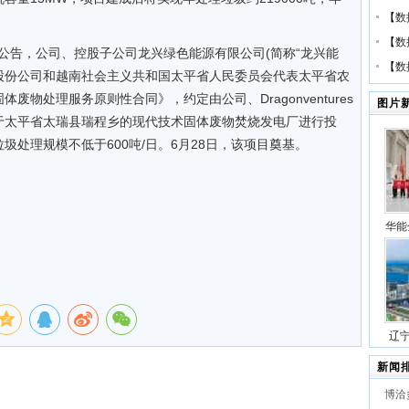
【
数
【
数
境公告，公司、控股子公司龙兴绿色能源有限公司(简称“龙兴能
【
数
s投资开发股份公司和越南社会主义共和国太平省人民委员会代表太平省农
物处理服务原则性合同》，约定由公司、Dragonventures
图片
于太平省太瑞县瑞程乡的现代技术固体废物焚烧发电厂进行投
处理规模不低于600吨/日。6月28日，该项目奠基。
华能
压缩
号
辽
站项
新闻
博洽