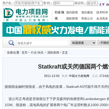
用户名：
密 码：
验证码：
行业 快
国内新闻
项目建设
技术时评
讯
国际新闻
审批公示
会员风采
当前位置:
首页
>
行业 快讯
>
国际新闻
> 正文
Statkraft或关闭德国两个
2011-12-02
来源:
中国火力发电网
点击:
1714
据德国金融时报报道，由于风电的发展，Statkraft AS可能不得不
该公司正考虑是否保留位于下萨克森州的埃姆登和Landesbergen
1GW。报道称，该地风电的扩展将两个电厂年运营时数从1000-200