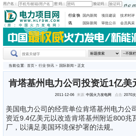
用户名：
密 码：
验证码：
行业 快
国内新闻
项目建设
技术时评
讯
国际新闻
审批公示
会员风采
当前位置:
首页
>
行业 快讯
>
国际新闻
> 正文
肯塔基州电力公司投资近1亿美
2011-12-06
来源:
中国火力发电网
点击:
2070
美国电力公司的经营单位肯塔基州电力公
资近9.4亿美元以改造肯塔基州附近800兆瓦的
厂，以满足美国环境保护署的法规。