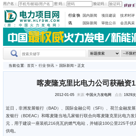
用户名：
密 码：
验证码：
行业 快
国内新闻
项目建设
技术时评
讯
国际新闻
审批公示
会员风采
当前位置:
首页
>
行业 快讯
>
国际新闻
> 正文
喀麦隆克里比电力公司获融资1.
2012-01-05
来源:
中国火力发电网
点击:
1929
近日，非洲发展银行（BAD）、国际金融公司（SFI）、荷兰金融发
发银行（BDEAC）和喀麦隆当地几家银行联合向喀麦隆克里比电力发展公
元，用于建设一座装机216兆瓦的燃气电站，并铺设100公里225千
供电。