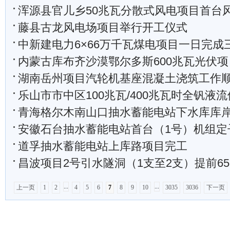
浑源县官儿乡50兆瓦分散式风电项目首台
藤县古龙风电场项目举行开工仪式
中新建电力6×66万千瓦煤电项目一日完成
内蒙古库布齐沙漠鄂尔多斯600兆瓦光伏项目220千伏升压站
湖南岳州项目汽轮机基座混凝土浇筑工作
乐山市市中区100兆瓦/400兆瓦时全钒液流储能
青海格尔木南山口抽水蓄能电站下水库库岸边坡环库公路高程以上开挖
安徽石台抽水蓄能电站首台（1号）机组定子磁化试验
道孚抽水蓄能电站上库路项目完工
昌波项目2号引水隧洞（1支至2支）提前6
...
...
上一页
1
2
4
5
6
7
8
9
10
3035
3036
下一页