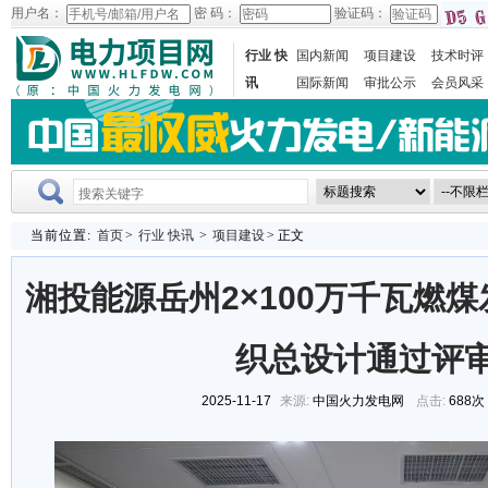
用户名：
密 码：
验证码：
行业 快
国内新闻
项目建设
技术时评
讯
国际新闻
审批公示
会员风采
当前位置:
首页
>
行业 快讯
>
项目建设
> 正文
湘投能源岳州2×100万千瓦燃
织总设计通过评
2025-11-17
来源:
中国火力发电网
点击:
688次