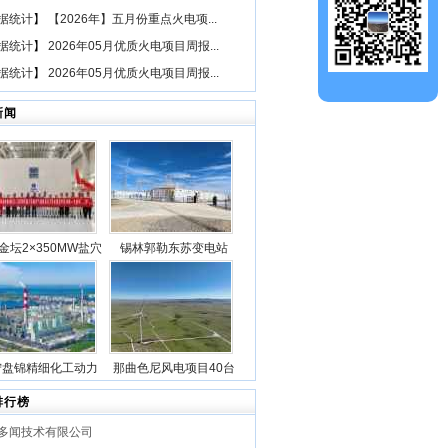
据统计
】
【2026年】五月份重点火电项...
据统计
】
2026年05月优质火电项目周报...
据统计
】
2026年05月优质火电项目周报...
新闻
金坛2×350MW盐穴
锡林郭勒东苏变电站
空气储能发电项目2
2025年新型储能专项行
机组透平机冲转一次
动100万千瓦/400万千瓦
成功
时电源侧储能电站成功
并网
宁盘锦精细化工动力
那曲色尼风电项目40台
目5台锅炉全部点火
风机吊装作业全部圆满
排行榜
成功
完成
多闻技术有限公司