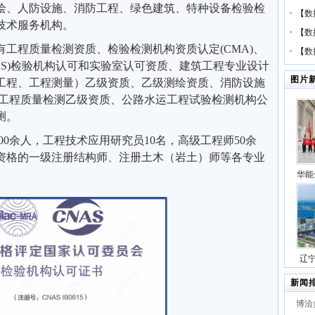
绘、人防设施、消防工程、绿色建筑、特种设备检验检
【
数
技术服务机构。
【
数
有工程质量检测资质、检验检测机构资质认定(CMA)、
【
数
AS)检验机构认可和实验室认可资质、建筑工程专业设计
图片
工程、工程测量
）
乙级资质、乙级测绘资质、消防设施
利工程质量检测乙级资质、公路水运工程试验检测机构公
测。
300余人，工程技术应用研究员10名，高级工程师50余
业资格的一级注册结构师、注册土木
（
岩土
）
师等各专业
华能
压缩
号
辽
站项
新闻
博洽