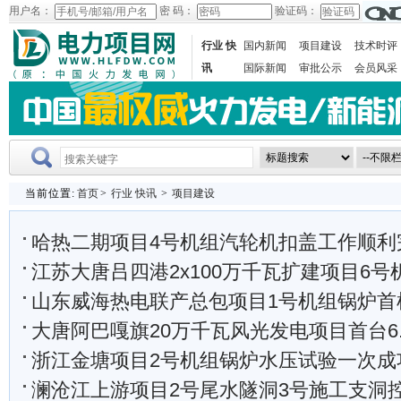
用户名：
密 码：
验证码：
行业 快
国内新闻
项目建设
技术时评
讯
国际新闻
审批公示
会员风采
当前位置:
首页
>
行业 快讯
>
项目建设
哈热二期项目4号机组汽轮机扣盖工作顺利
江苏大唐吕四港2x100万千瓦扩建项目6号机组汽轮
山东威海热电联产总包项目1号机组锅炉首根大板
大唐阿巴嘎旗20万千瓦风光发电项目首台6.7兆瓦风机
浙江金塘项目2号机组锅炉水压试验一次成
澜沧江上游项目2号尾水隧洞3号施工支洞控制段开挖支护